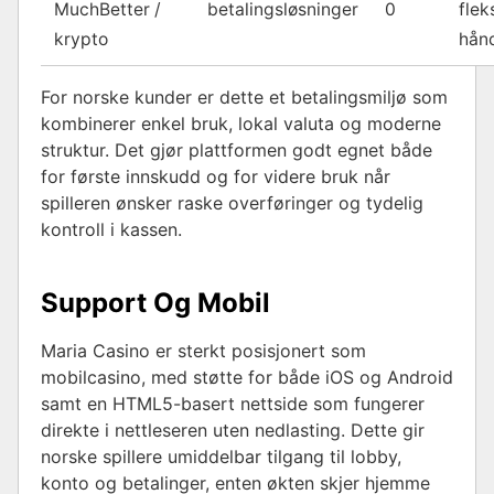
MuchBetter /
betalingsløsninger
0
flek
krypto
hån
For norske kunder er dette et betalingsmiljø som
kombinerer enkel bruk, lokal valuta og moderne
struktur. Det gjør plattformen godt egnet både
for første innskudd og for videre bruk når
spilleren ønsker raske overføringer og tydelig
kontroll i kassen.
Support Og Mobil
Maria Casino er sterkt posisjonert som
mobilcasino, med støtte for både iOS og Android
samt en HTML5-basert nettside som fungerer
direkte i nettleseren uten nedlasting. Dette gir
norske spillere umiddelbar tilgang til lobby,
konto og betalinger, enten økten skjer hjemme