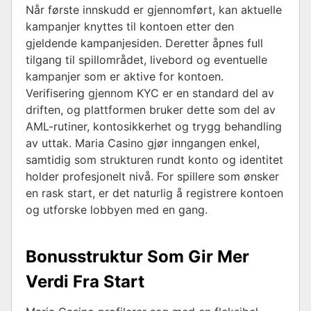
Når første innskudd er gjennomført, kan aktuelle
kampanjer knyttes til kontoen etter den
gjeldende kampanjesiden. Deretter åpnes full
tilgang til spillområdet, livebord og eventuelle
kampanjer som er aktive for kontoen.
Verifisering gjennom KYC er en standard del av
driften, og plattformen bruker dette som del av
AML-rutiner, kontosikkerhet og trygg behandling
av uttak. Maria Casino gjør inngangen enkel,
samtidig som strukturen rundt konto og identitet
holder profesjonelt nivå. For spillere som ønsker
en rask start, er det naturlig å registrere kontoen
og utforske lobbyen med en gang.
Bonusstruktur Som Gir Mer
Verdi Fra Start