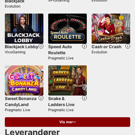
XProGaming
Evolution
Blackjack
Evolution
Blackjack Lobby
Speed Auto
Cash or Crash
VivoGaming
Evolution
Roulette
Pragmatic Live
Sweet Bonanza
Snake &
CandyLand
Ladders Live
Pragmatic Live
Pragmatic Live
Vis mer
Leverandører