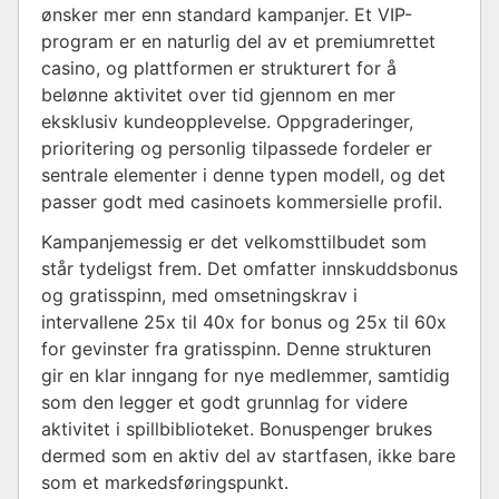
ønsker mer enn standard kampanjer. Et VIP-
program er en naturlig del av et premiumrettet
casino, og plattformen er strukturert for å
belønne aktivitet over tid gjennom en mer
eksklusiv kundeopplevelse. Oppgraderinger,
prioritering og personlig tilpassede fordeler er
sentrale elementer i denne typen modell, og det
passer godt med casinoets kommersielle profil.
Kampanjemessig er det velkomsttilbudet som
står tydeligst frem. Det omfatter innskuddsbonus
og gratisspinn, med omsetningskrav i
intervallene 25x til 40x for bonus og 25x til 60x
for gevinster fra gratisspinn. Denne strukturen
gir en klar inngang for nye medlemmer, samtidig
som den legger et godt grunnlag for videre
aktivitet i spillbiblioteket. Bonuspenger brukes
dermed som en aktiv del av startfasen, ikke bare
som et markedsføringspunkt.