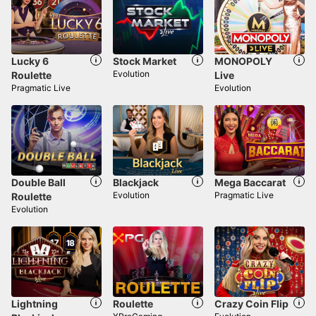
Lucky 6
Stock Market
MONOPOLY
Evolution
Roulette
Live
Pragmatic Live
Evolution
Double Ball
Blackjack
Mega Baccarat
Evolution
Pragmatic Live
Roulette
Evolution
Lightning
Roulette
Crazy Coin Flip