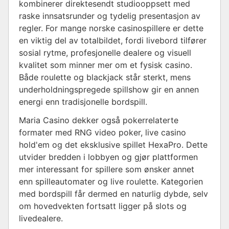
kombinerer direktesendt studiooppsett med
raske innsatsrunder og tydelig presentasjon av
regler. For mange norske casinospillere er dette
en viktig del av totalbildet, fordi livebord tilfører
sosial rytme, profesjonelle dealere og visuell
kvalitet som minner mer om et fysisk casino.
Både roulette og blackjack står sterkt, mens
underholdningspregede spillshow gir en annen
energi enn tradisjonelle bordspill.
Maria Casino dekker også pokerrelaterte
formater med RNG video poker, live casino
hold'em og det eksklusive spillet HexaPro. Dette
utvider bredden i lobbyen og gjør plattformen
mer interessant for spillere som ønsker annet
enn spilleautomater og live roulette. Kategorien
med bordspill får dermed en naturlig dybde, selv
om hovedvekten fortsatt ligger på slots og
livedealere.