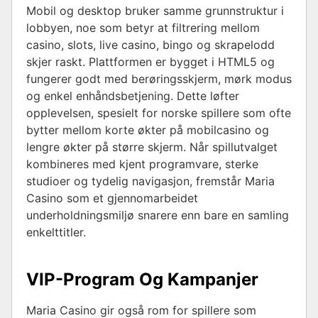
Mobil og desktop bruker samme grunnstruktur i
lobbyen, noe som betyr at filtrering mellom
casino, slots, live casino, bingo og skrapelodd
skjer raskt. Plattformen er bygget i HTML5 og
fungerer godt med berøringsskjerm, mørk modus
og enkel enhåndsbetjening. Dette løfter
opplevelsen, spesielt for norske spillere som ofte
bytter mellom korte økter på mobilcasino og
lengre økter på større skjerm. Når spillutvalget
kombineres med kjent programvare, sterke
studioer og tydelig navigasjon, fremstår Maria
Casino som et gjennomarbeidet
underholdningsmiljø snarere enn bare en samling
enkelttitler.
VIP-Program Og Kampanjer
Maria Casino gir også rom for spillere som