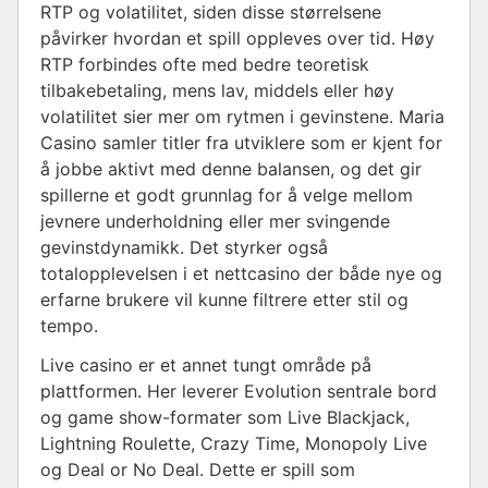
RTP og volatilitet, siden disse størrelsene
påvirker hvordan et spill oppleves over tid. Høy
RTP forbindes ofte med bedre teoretisk
tilbakebetaling, mens lav, middels eller høy
volatilitet sier mer om rytmen i gevinstene. Maria
Casino samler titler fra utviklere som er kjent for
å jobbe aktivt med denne balansen, og det gir
spillerne et godt grunnlag for å velge mellom
jevnere underholdning eller mer svingende
gevinstdynamikk. Det styrker også
totalopplevelsen i et nettcasino der både nye og
erfarne brukere vil kunne filtrere etter stil og
tempo.
Live casino er et annet tungt område på
plattformen. Her leverer Evolution sentrale bord
og game show-formater som Live Blackjack,
Lightning Roulette, Crazy Time, Monopoly Live
og Deal or No Deal. Dette er spill som